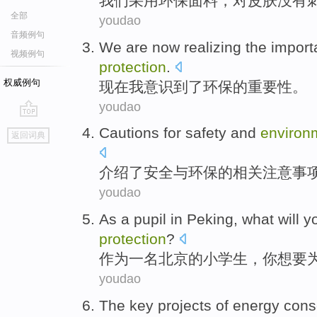
我们
采用
环保
面料
，
对
皮肤
没有
全部
youdao
音频例句
We
are now
realizing
the
import
视频例句
protection
.
权威例句
现在
我意识
到了环保
的
重要性
。
youdao
go
Cautions
for
safety
and
environ
返回词典
top
介绍了
安全
与
环保
的
相关注意事
youdao
As
a
pupil
in
Peking
,
what
will
y
protection
?
作为
一
名
北京
的
小学生
，
你
想要
youdao
The key
projects
of
energy cons