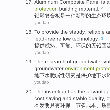
Aluminum
Composite Panel
is
a
protection
building
material
.
铝塑
复合板
是
一种
新型
的
生态
环
youdao
To
provide
the
steady
,
reliable
a
lead-free
reflow
technology
.
提供
成熟
、
可靠
、
环保
的
无铅
回
youdao
The research
of
groundwater
vu
groundwater
environment
protec
地下水
脆弱性
研究
是
保护
地下水
youdao
The invention
has the
advantag
cost
saving
and
stable
quality
,
e
本
发明
具有
环保
，
节省
成本
、
质