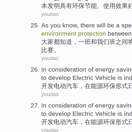
本
发明
具有
环保
节能
、
使用
效果
youdao
As you
know
, there
will be
a
spe
environment
protection
between
大家
都知道
，
一班
和
我们
班
之间
比赛
。
youdao
In
consideration
of
energy
savi
to
develop
Electric
Vehicle
is in
开发
电动
汽车
，
在
能源
环保
形式
youdao
In
consideration
of
energy
savi
to
develop
Electric
Vehicle
is in
开发
电动
汽车
，
在
能源
环保
形式
youdao