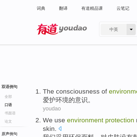
词典
翻译
有道精品课
云笔记
中英
有道 - 网易旗下搜索
双语例句
The
consciousness
of
environm
全部
爱护
环境
的
意识
。
口语
youdao
书面语
We
use
environment
protection
论文
skin
.
原声例句