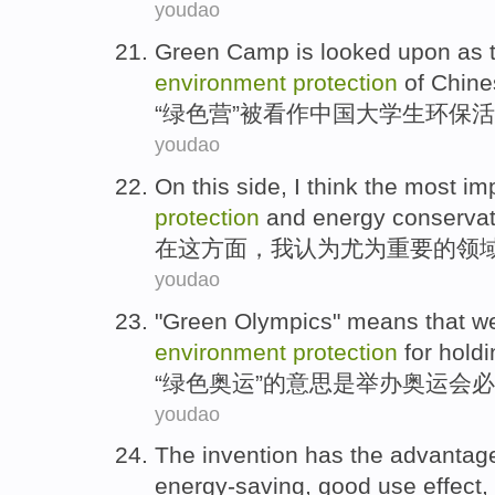
youdao
Green
Camp
is looked upon as 
environment
protection
of
Chine
“
绿色
营
”被看作
中国
大学生
环保活
youdao
On
this
side
,
I
think
the
most
im
protection
and
energy conservat
在
这
方面
，
我
认为
尤为
重要
的
领
youdao
"
Green
Olympics
"
means
that
w
environment
protection
for hold
“
绿色
奥运
”的
意思
是
举办
奥运会
必
youdao
The invention
has
the
advantag
energy-saving
,
good
use
effect
,