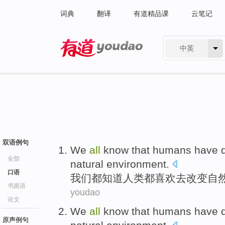
词典
翻译
有道精品课
云笔记
中英
有道 - 网易旗下搜索
双语例句
We
all
know that
humans
have
q
全部
natural
environment
.
口语
我们
都
知道
人类
都
喜欢
去
改变
自
书面语
youdao
论文
We
all
know that
humans
have
q
原声例句