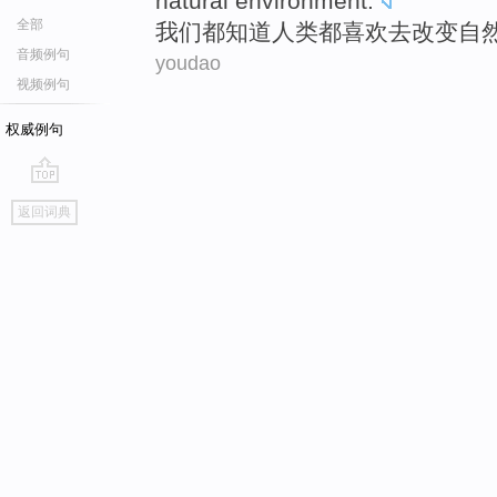
natural
environment
.
全部
我们
都
知道
人类
都
喜欢
去
改变
自
音频例句
youdao
视频例句
权威例句
go
返回词典
top