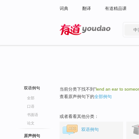
词典
翻译
有道精品课
中
有道 - 网易旗下搜索
双语例句
当前分类下找不到"
lend an ear to someo
查看原声例句下的
全部例句
全部
口语
书面语
或者看看其他分类：
论文
双语例句
原声例句