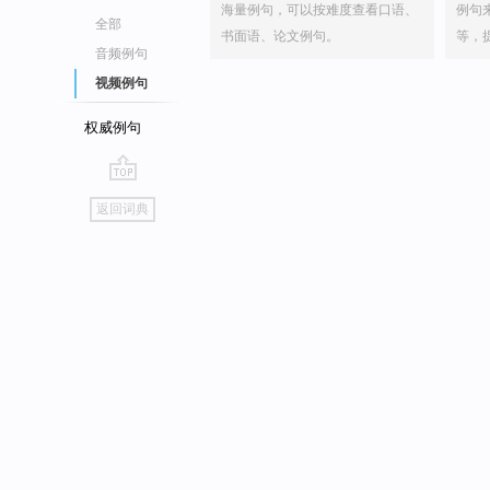
海量例句，可以按难度查看口语、
例句
全部
书面语、论文例句。
等，
音频例句
视频例句
权威例句
go
返回词典
top