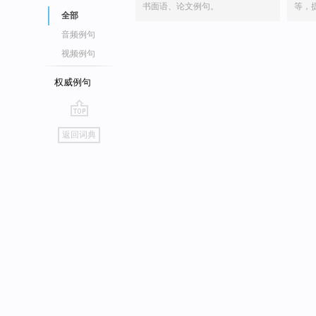
书面语、论文例句。
等，
全部
音频例句
视频例句
权威例句
go
返回词典
top