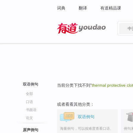
词典
翻译
有道精品课
中
有道 - 网易旗下搜索
双语例句
当前分类下找不到"
thermal protective clo
全部
口语
或者看看其他分类：
书面语
双语例句
论文
海量例句，可以按难度查看口语、
例句
原声例句