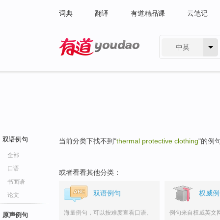
词典
翻译
有道精品课
云笔记
中英
有道 - 网易旗下搜索
双语例句
当前分类下找不到"
thermal protective clothing
"的例
全部
口语
或者看看其他分类：
书面语
双语例句
权威例
论文
海量例句，可以按难度查看口语、
例句来自权威英文
原声例句