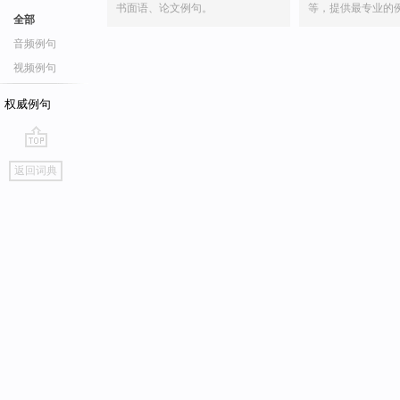
书面语、论文例句。
等，提供最专业的
全部
音频例句
视频例句
权威例句
go
返回词典
top