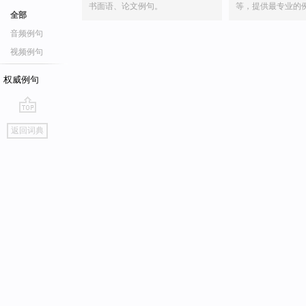
书面语、论文例句。
等，提供最专业的
全部
音频例句
视频例句
权威例句
go
返回词典
top