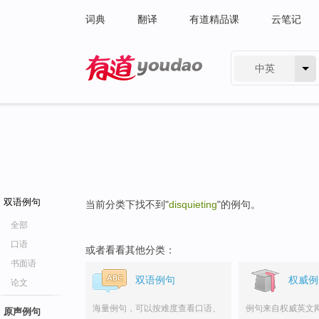
词典
翻译
有道精品课
云笔记
中英
有道 - 网易旗下搜索
双语例句
当前分类下找不到"
disquieting
"的例句。
全部
口语
或者看看其他分类：
书面语
双语例句
权威例
论文
海量例句，可以按难度查看口语、
例句来自权威英文
原声例句