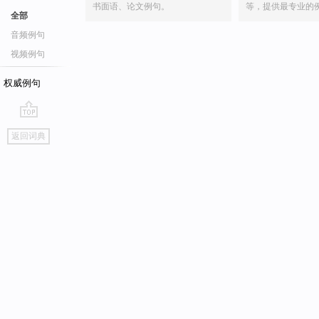
书面语、论文例句。
等，提供最专业的
全部
音频例句
视频例句
权威例句
go
返回词典
top