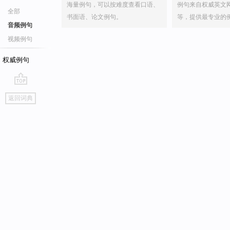
海量例句，可以按难度查看口语、
例句来自权威英文
全部
书面语、论文例句。
等，提供最专业的
音频例句
视频例句
权威例句
go
返回词典
top