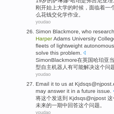
19岁的
萨琳娜
·
哈珀
是
弗吉尼亚
理
刚
开始
上
大学
的
时候
，
面临
着一
么花钱交
化学
作业。
youdao
Simon
Blackmore
,
who
researc
Harper
Adams
University Colleg
fleets
of lightweight
autonomou
solve
this
problem
.
Simon
Blackmore
在
英国
哈珀
亚
型
自主
机器人
有
可能
解决
这个
问
youdao
E
mail it to us at Kjdsqs@njpos
may answer it in a future issue.
将
这个发送到 Kjdsqs@njpo
未来的一期中回答这个问题。
youdao