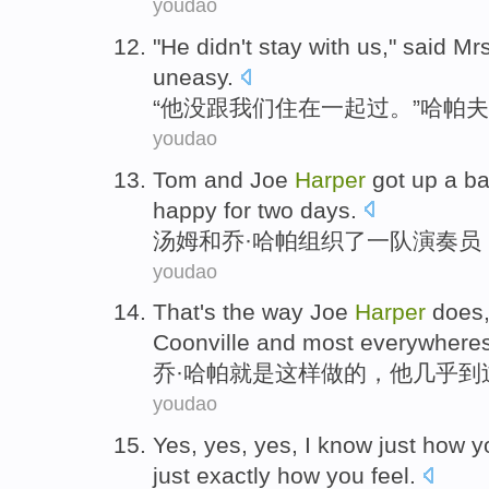
youdao
"
He
didn't
stay
with
us
,"
said
Mrs
uneasy
.
“
他
没
跟
我们
住在一起
过。”
哈帕
夫
youdao
Tom
and
Joe
Harper
got up a ba
happy
for
two
days
.
汤姆
和
乔
·
哈
帕组织了一队演奏员
youdao
That
's the
way
Joe
Harper
does
Coonville
and most
everywhere
乔
·
哈
帕
就是
这样
做
的，
他
几乎
到
youdao
Yes
, yes, yes,
I
know
just how
y
just
exactly
how you feel.