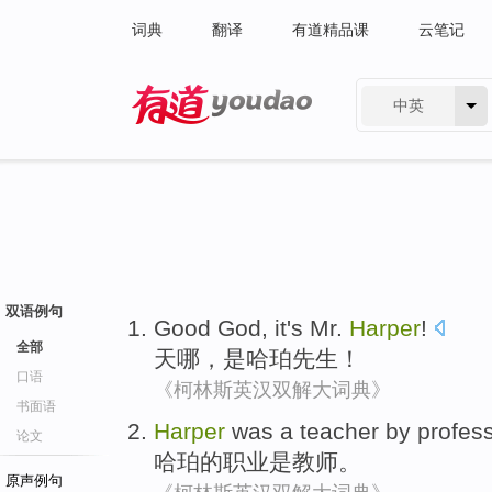
词典
翻译
有道精品课
云笔记
中英
有道 - 网易旗下搜索
双语例句
Good God
,
it's
Mr.
Harper
!
全部
天
哪，
是
哈珀
先生
！
口语
《柯林斯英汉双解大词典》
书面语
Harper
was
a teacher
by
profes
论文
哈珀
的
职业
是
教师
。
原声例句