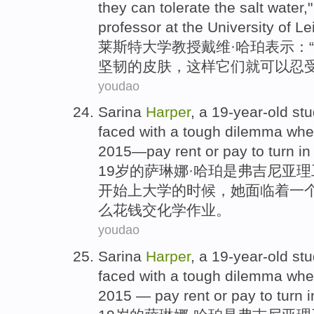
they
can
tolerate
the salt water
,
professor at
the
University
of
Le
莱斯特
大学
教授
戴维·
哈珀
表示：“
坚韧
的
皮肤
，
这样
它们
就可以
忍
youdao
Sarina
Harper
,
a
19-year-old
stu
faced
with
a
tough dilemma
whe
2015—
pay
rent
or
pay
to turn i
19岁的
萨琳娜
·
哈珀
是
弗吉尼亚
理
开始
上
大学
的
时候
，
她
面临
着
一
么
花钱
交化学作业。
youdao
Sarina
Harper
,
a
19-year-old
stu
faced
with
a
tough dilemma
whe
2015 —
pay
rent
or
pay
to turn 