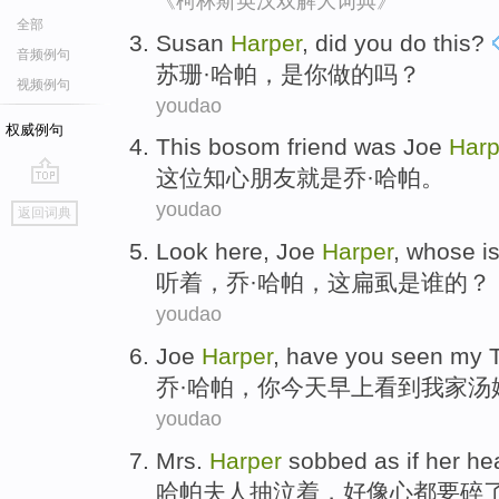
《柯林斯英汉双解大词典》
全部
Susan
Harper
,
did
you
do
this?
音频例句
苏珊
·
哈
帕，
是
你
做
的吗？
视频例句
youdao
权威例句
This
bosom
friend
was
Joe
Harp
这位
知心
朋友
就是
乔
·
哈
帕。
go
youdao
返回词典
top
Look here
,
Joe
Harper
,
whose
i
听
着，
乔
·
哈
帕，
这
扁虱
是
谁的
？
youdao
Joe
Harper
, have
you
seen
my
乔
·
哈
帕，
你
今天
早上
看到
我家
汤
youdao
Mrs.
Harper
sobbed
as if
her
he
哈
帕
夫人
抽泣着
，
好像
心
都要
碎