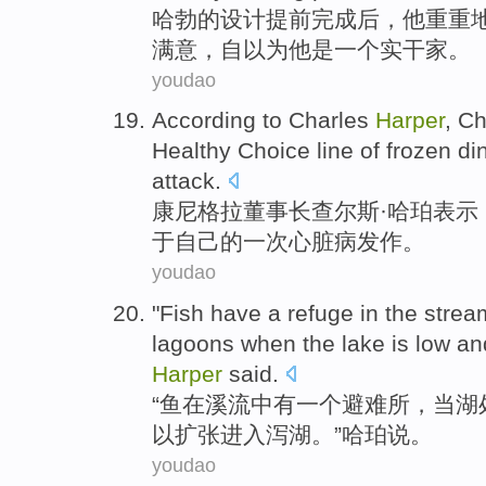
哈勃的
设计
提前
完成后
，
他
重重
满意
，自以为
他
是
一个
实干家
。
youdao
According to Charles
Harper
,
Ch
Healthy
Choice
line
of
frozen di
attack
.
康尼
格拉
董事长
查尔斯·
哈珀表示
于
自己
的一次
心脏病
发作。
youdao
"
Fish
have
a
refuge
in
the strea
lagoons
when
the lake
is low an
Harper
said
.
“
鱼
在
溪流
中
有
一个
避难所
，
当
湖
以
扩张
进入
泻湖。”
哈珀
说。
youdao