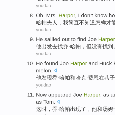
youdao
Oh,
Mrs.
Harper
,
I
don't
know
h
哈
帕
夫人
，
我
简直
不
知道
怎样
才
youdao
He
sallied out
to
find
Joe
Harper
他
出发
去
找
乔
·
哈
帕，
但
没有
找到
youdao
He
found
Joe
Harper
and
Huck
melon
.
他
发现
乔
·
哈
帕
和
哈克
·
费恩
在
巷子
youdao
Now
appeared
Joe
Harper
,
as
ai
as
Tom
.
这时
，
乔
·
哈
帕
出现了
，他
和
汤姆