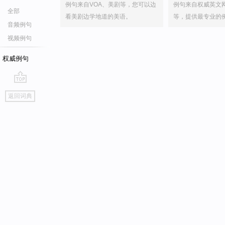
例句来自VOA、美剧等，您可以边
例句来自权威英文
全部
看美剧边学地道的美语。
等，提供最专业的
音频例句
视频例句
权威例句
go
返回词典
top