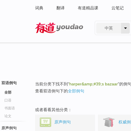
词典
翻译
有道精品课
云笔记
中英
有道 - 网易旗下搜索
双语例句
当前分类下找不到"
harper&amp;#39;s bazaar
"的例
查看双语例句下的
全部例句
全部
口语
书面语
或者看看其他分类：
论文
原声例句
权威例
原声例句