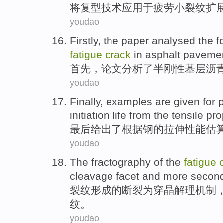
将复
型
技术
应用
于
疲劳
小
裂纹
扩
youdao
Firstly
,
the paper
analysed
the
f
fatigue
crack
in
asphalt
paveme
首先
，
论文
分析
了半刚性基层
沥
youdao
Finally
,
examples
are
given
for 
initiation
life
from
the
tensile
pro
最后
给出
了
根据
钢
的
拉伸
性能
估
youdao
The fractography
of the
fatigue
cleavage
facet and
more
secon
裂纹
形成
的
断裂为穿晶解理
机制
纹
。
youdao