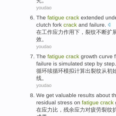
究。
youdao
The
fatigue
crack
extended
unde
clutch fork
crack
and
failure
.
在
工作
应力
作用
下
，
裂纹
不断扩
效。
youdao
The
fatigue
crack
growth
curve
failure
is
simulated
step by step
循环续循环
模拟计算
出
裂纹
从
初
线
。
youdao
We
get
valuable
results
about t
residual
stress
on
fatigue
crack
在
应力
比
，
残余
应力
对
疲劳
裂纹