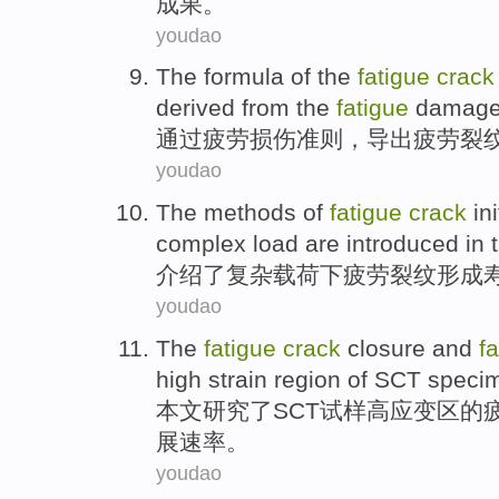
成果
。
youdao
The formula
of the
fatigue
crack
derived
from the
fatigue
damag
通过
疲劳
损伤
准则，
导出
疲劳
裂
youdao
The
methods
of
fatigue
crack
ini
complex
load are
introduced in 
介绍
了
复杂
载荷
下
疲劳
裂纹
形成
youdao
The
fatigue
crack
closure
and
f
high
strain
region
of
SCT
speci
本文研究了
SCT
试样
高
应变
区的
展
速率
。
youdao