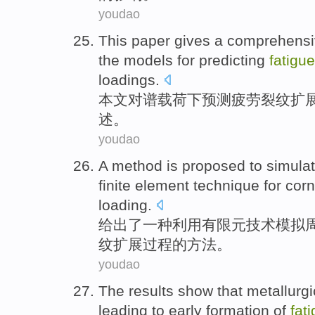
youdao
This paper
gives
a
comprehensi
the
models
for
predicting
fatigue
loadings
.
本文
对谱载荷
下
预测
疲劳
裂纹
扩
述
。
youdao
A
method
is proposed
to
simula
finite
element
technique
for
corn
loading
.
给出
了一种
利用
有限元
技术
模拟
纹扩展
过程的
方法
。
youdao
The results
show that
metallurgi
leading to
early
formation
of
fat