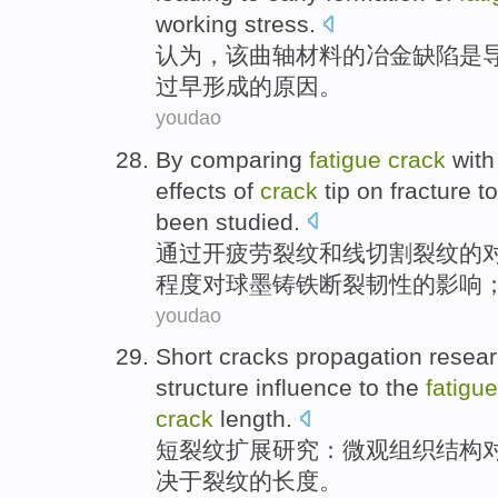
working
stress
.
认为
，该曲轴材料
的
冶金
缺陷
是
过早
形成
的
原因
。
youdao
By comparing
fatigue
crack
with
effects
of
crack
tip
on
fracture
t
been
studied
.
通过
开
疲劳
裂纹
和
线切割
裂纹
的
程度
对
球墨
铸铁
断裂
韧性
的影响
youdao
Short
cracks
propagation
resea
structure
influence
to
the
fatigue
crack
length
.
短
裂纹
扩展
研究
：
微观组织
结构
决于
裂纹的
长度
。