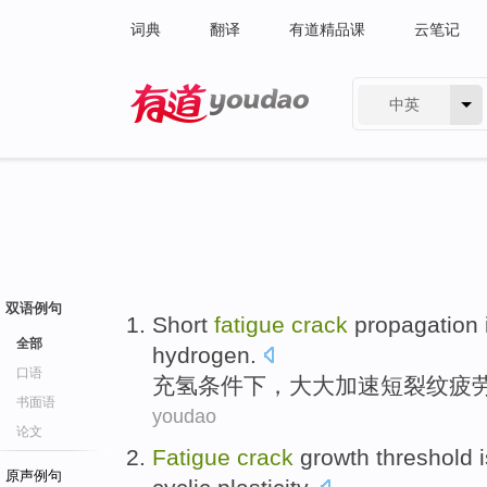
词典
翻译
有道精品课
云笔记
中英
有道 - 网易旗下搜索
双语例句
Short
fatigue
crack
propagation
全部
hydrogen
.
口语
充
氢条件下，
大大
加速
短
裂纹
疲
书面语
youdao
论文
Fatigue
crack
growth
threshold
原声例句