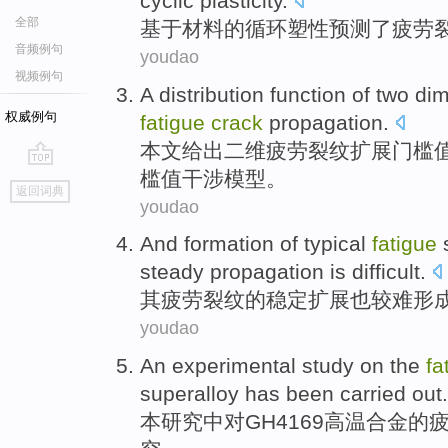
cyclic
plasticity
.
全部
基于
材料
的循环塑性
预测了
疲劳
音频例句
youdao
视频例句
A
distribution
function
of two
dim
权威例句
fatigue
crack
propagation
.
本文给出
二
维
疲劳裂纹扩展
门槛
槛值干涉模型。
go
返回词典
top
youdao
And
formation
of
typical
fatigue
steady
propagation
is
difficult
.
其
疲劳
裂纹
的
稳定
扩展
也较
难
形
youdao
An experimental
study
on
the
fa
superalloy
has been carried
out
.
本
研究
中
对
GH4169
高温合金
的