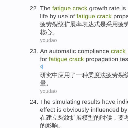
The
fatigue
crack
growth
rate
is
life
by use
of
fatigue
crack
prop
疲劳
裂纹
扩展
率
表达式
是
采用
疲
核心
。
youdao
An
automatic
compliance
crack
for
fatigue
crack
propagation te
研究中
应用
了
一种
柔度
法
疲劳
裂
量。
youdao
The
simulating results have indi
effect
is obviously
influenced
by
在
建立
裂纹
扩展模型
的
时候，要
的影响。