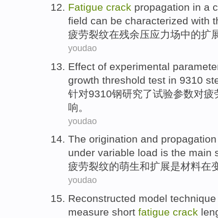
Fatigue
crack
propagation
in
a
c
field
can be
characterized with
t
疲劳
裂纹
在
残余
压
应力场
中的
扩
youdao
Effect
of
experimental
paramete
growth
threshold
test
in 9310
st
针对9310
钢
研究
了
试验
参数
对
疲
响
。
youdao
The
origination
and
propagation
under
variable
load
is
the
main
疲劳
裂纹
的
萌生
和
扩展
是
材料
在
youdao
Reconstructed
model
technique
measure
short
fatigue
crack
len