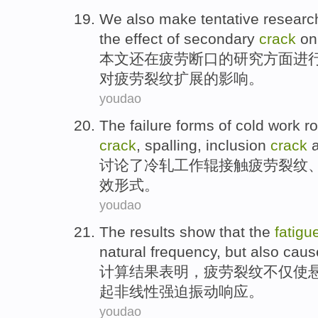
We
also
make tentative
researc
the
effect
of
secondary
crack
on
本文
还
在
疲劳
断口
的
研究方面
进
对
疲劳裂纹扩展
的
影响
。
youdao
The
failure
forms
of
cold
work
ro
crack
,
spalling
,
inclusion
crack
讨论了
冷轧
工作
辊
接触
疲劳
裂纹
效
形式
。
youdao
The results
show that
the
fatigu
natural
frequency
,
but also
caus
计算
结果
表明
，
疲劳
裂纹
不仅
使
起
非线性
强迫振动响应。
youdao