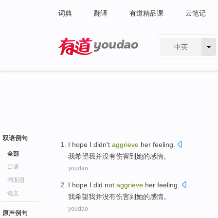
词典
翻译
有道精品课
云笔记
中英
有道 - 网易旗下搜索
双语例句
I
hope
I
didn't
aggrieve
her
feeling
.
全部
我
希望
我并
没有
伤害到
她
的
感情
。
口语
youdao
书面语
I
hope
I
did not
aggrieve
her
feeling
.
论文
我
希望
我并
没有
伤害到
她
的
感情
。
youdao
原声例句