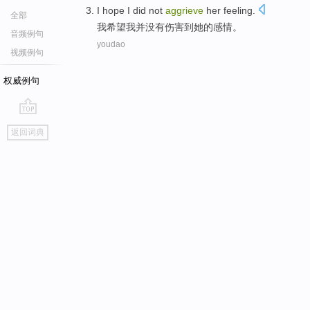
I
hope
I
did not
aggrieve
her
feeling
.
全部
我
希望
我并
没有
伤害到
她
的
感情
。
音频例句
youdao
视频例句
权威例句
go
返回词典
top