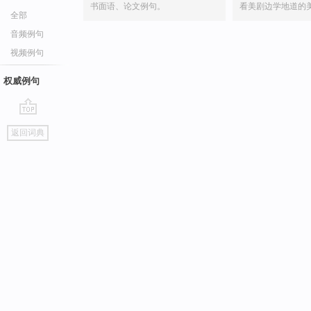
书面语、论文例句。
看美剧边学地道的
全部
音频例句
视频例句
权威例句
go
返回词典
top