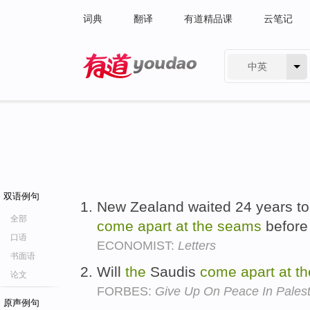
词典
翻译
有道精品课
云笔记
中英
有道 - 网易旗下搜索
双语例句
New Zealand waited 24 years to
全部
come
apart
at
the
seams
before
口语
ECONOMIST:
Letters
书面语
Will
the
Saudis
come
apart
at
th
论文
FORBES:
Give Up On Peace In Palest
原声例句