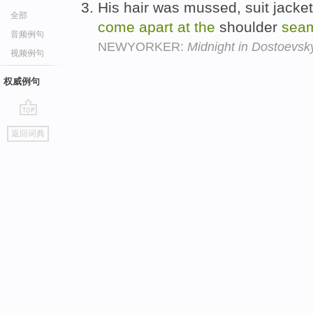
His hair was mussed, suit jacket
全部
come
apart
at
the
shoulder
sea
音频例句
NEWYORKER:
Midnight in Dostoevsk
视频例句
权威例句
go
返回词典
top