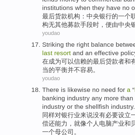
institutions
when
they
have no
o
最后
货款
机构
：
中央
银行
的
一个
构
无
其他
募款
手段
时，便由中央
youdao
Striking the
right
balance
betwe
last
resort
and
an
effective
polic
在
成为
可以信赖
的
最后
贷款者
和
当
的
平衡
并不容易。
youdao
There is
likewise
no
need
for
a
“
banking
industry any more than 
industry
or
the shellfish
industry.
同样
对
银行业
来说
没有
必要
设立
偿还能力，就像
个人
电脑
产业
和
一个母公司。