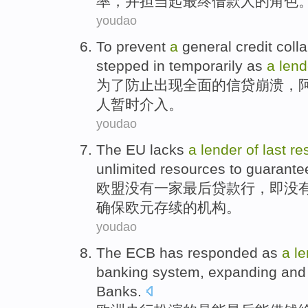
率
，
并
担当
起
最终借款人的角色
youdao
To
prevent
a
general
credit
coll
stepped in
temporarily
as
a
len
为了
防止
出现
全面
的
信贷
崩溃
，
人
暂时
介入
。
youdao
The EU
lacks
a
lender
of
last
re
unlimited
resources
to guarante
欧盟
没有
一家
最后
贷款行
，即没
确保
欧元
存续
的
机构
。
youdao
The ECB
has responded as
a
le
banking
system,
expanding and 
Banks
.