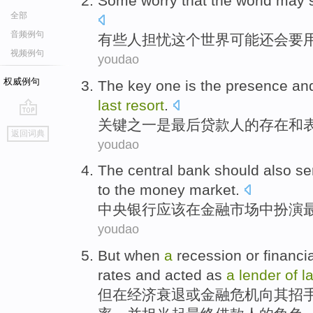
Some
worry that
the
world
may
全部
音频例句
有些人
担忧
这个
世界
可能
还
会要
视频例句
youdao
权威例句
The key
one
is
the
presence
an
last
resort
.
关键
之一
是
最后
贷款人
的
存在
和
go
返回词典
top
youdao
The central
bank
should
also se
to the
money
market
.
中央
银行
应该
在
金融
市场
中扮演
youdao
But
when
a
recession
or
financi
rates
and
acted as
a
lender
of
l
但
在
经济
衰退
或
金融
危机向其
招