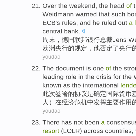
Over the weekend
, the head
of
Weidmann
warned
that such
bo
ECB
's
rules
, and
he
ruled out
a
central bank.
周末
，
德国
联邦银行总裁
Jens W
欧洲
央行的
规定
，
他
否定
了央行
youdao
The document
is
one
of
the
stro
leading
role
in
the
crisis
for the
known as the
international
lende
此次
签署
的
协议
是
确定
国际货币
人
）
在
经济
危机
中发挥
主要
作用
youdao
There has not been
a
consensu
resort
(LOLR) across
countries
,