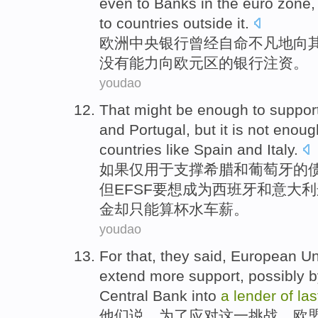
even
to
Banks
in
the euro zone
to
countries
outside it.
欧洲
中央
银行
曾经
自命
不凡地
向
没有
能力向欧元区的
银行
注资。
youdao
That might be
enough
to
suppor
and
Portugal
,
but
it is not enou
countries
like
Spain
and
Italy
.
如果仅用于
支撑
希腊
和
葡萄牙
的
但
EFSF
要
想
成为
西班牙
和
意大利
金却只能算杯水车薪。
youdao
For
that,
they
said
,
European
Un
extend more
support
,
possibly
b
Central Bank
into
a
lender
of
las
他们
说
，
为了
应对这
一
挑战，
欧