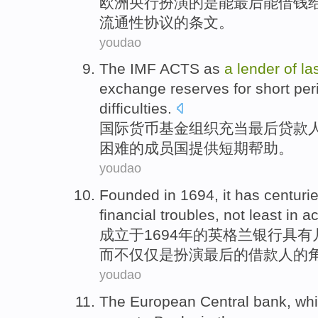
欧洲
央行扮演
的
是能
最后
能借钱
流通性
协议的条文。
youdao
The IMF
ACTS as
a
lender
of
la
exchange
reserves
for
short
per
difficulties
.
国际
货币基金组织
充当
最后
贷款
困难的
成员国
提供
短期
帮助。
youdao
Founded
in 1694, it
has
centuri
financial
troubles
,
not least
in
ac
成立
于1694年的英格兰
银行
具有
而
不仅仅
是
扮演
最后的借款人的
youdao
The European
Central
bank
, wh