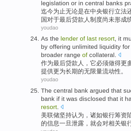
legislation
or
in
central banks
pr
迄今为止
无论是
在
中央
银行
立法
国
对于
最后
贷款人制度
尚未
形成
youdao
As
the
lender
of
last
resort
,
it
mu
by
offering
unlimited
liquidity
for
broader
range
of
collateral
.
作为
最后贷款人
，
它
必须
做得
更
提供
更为
长期
的
无限量
流动性
。
youdao
The
central
bank
argued that
su
bank
if it was
disclosed
that
it h
resort
.
美联储
坚持
认为
，
诸如
银行
筹资
的
信息
一旦
泄露
，
就
会对相关银