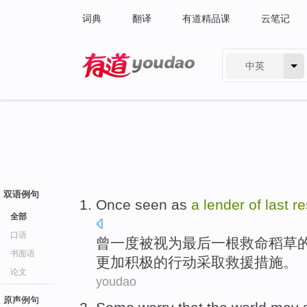
词典
翻译
有道精品课
云笔记
中英
有道 - 网易旗下搜索
双语例句
Once
seen as
a
lender
of
last
re
全部
口语
曾一度
被
视为
最后
一
根救命
稻草
书面语
更加积极的
行动
采取救援措施。
论文
youdao
原声例句