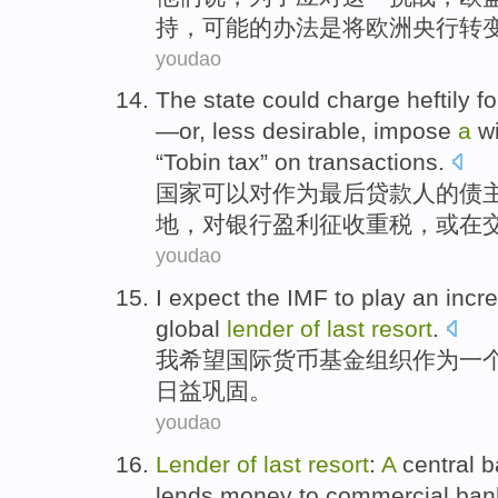
持
，
可能
的办法是将
欧洲
央行
转
youdao
The
state
could
charge heftily f
—
or
,
less desirable
,
impose
a
wi
“
Tobin
tax
”
on
transactions
.
国家
可以
对
作为
最后
贷款人
的
债
地，
对
银行
盈利
征收
重税
，
或
在
youdao
I
expect
the IMF
to play
an
incre
global
lender
of
last
resort
.
我
希望
国际
货币基金组织
作为
一
日益巩固。
youdao
Lender
of
last
resort
:
A
central
b
lends money
to
commercial
ban