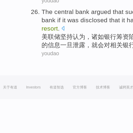
youdao
The
central
bank
argued that
su
bank
if it was
disclosed
that
it h
resort
.
美联储
坚持
认为
，
诸如
银行
筹资
的
信息
一旦
泄露
，
就
会对相关银
youdao
关于有道
Investors
有道智选
官方博客
技术博客
诚聘英