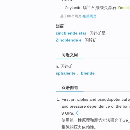
top
... Zeylanite 锡兰石,铁镁尖晶石
Zincb
基于80个网页
-
相关网页
短语
zincblende star
闪锌矿星
Zincblende e
闪锌矿
同近义词
n. 闪锌矿
sphalerite
,
blende
双语例句
First
principles
and
pseudopotential
and
pressure
dependence
of
the
ban
9
GPa
.
使用第一性
原理
和
赝
势
方法
研究
了Ge
带
隙
的压力
依赖性
。