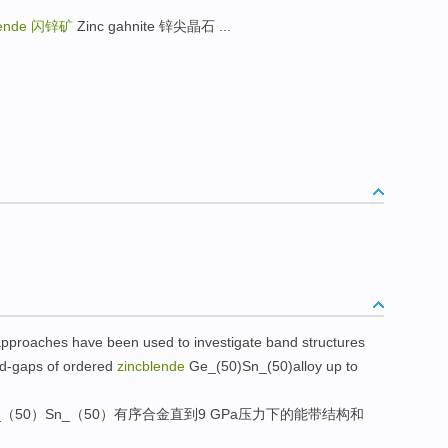
lende
闪锌矿
Zinc gahnite 锌尖晶石 ...
approaches
have been used to
investigate
band
structures
d-gaps
of
ordered
zincblende
Ge_(
50
)Sn_(50)
alloy
up
to
_（
50
）Sn_（50）
有序
合金
直到
9
GPa
压力
下
的
能带
结构
和