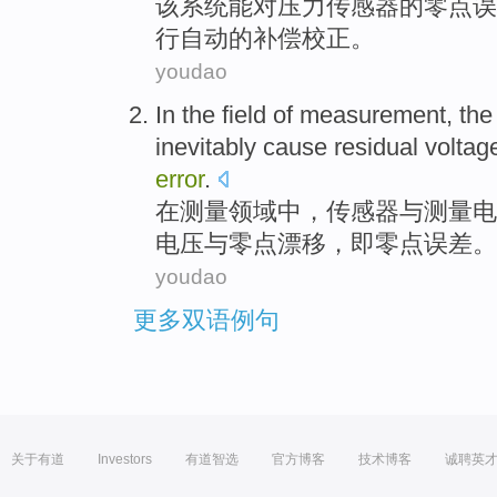
该
系统
能
对
压力
传感器
的
零点
误
行自动
的
补偿
校正
。
youdao
In
the
field
of
measurement
, th
inevitably
cause residual
voltag
error
.
在
测量
领域
中
，
传感器
与
测量电
电压
与
零点
漂移
，即零点误差。
youdao
更多双语例句
关于有道
Investors
有道智选
官方博客
技术博客
诚聘英