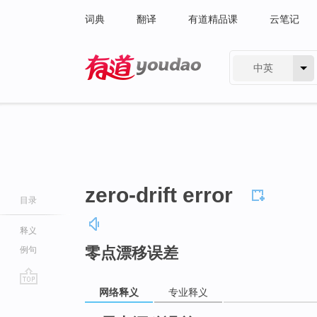
词典
翻译
有道精品课
云笔记
中英
有道 - 网易旗下搜索
zero-drift error
目录
释义
零点漂移误差
例句
网络释义
专业释义
go
top