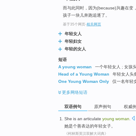
而与此同时，因为(because)兴趣在变
孩子一块儿奔跑追逐了。
基于35个网页
-
相关网页
年轻女人
年轻妇女
年轻的女人
短语
A young woman
一个年轻女人 ; 女孩头
Head of a Young Woman
年轻女人头像
One Young Woman Only
仅一名年轻
更多
网络短语
双语例句
原声例句
权威
She
is an
articulate
young
woman
.
她
是个
善表达
的
年轻
女子
。
《柯林斯英汉双解大词典》