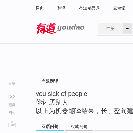
词典
翻译
有道精品课
云笔记
中英
有道 - 网易旗下搜索
有道翻译
目录
you sick of people
释义
你讨厌别人
翻译
以上为机器翻译结果，长、整句
例句
双语例句
权威例句
go