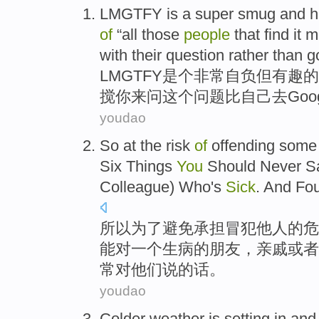
LMGTFY
is a super smug and
h
top
of
“all
those
people
that find
it
m
with their
question
rather
than
g
LMGTFY
是个非常自负但
有趣
的
搅
你
来
问这个问题
比
自己去
Go
youdao
So
at the
risk
of
offending
some
Six
Things
You
Should
Never
S
Colleague
) Who's
Sick
.
And
Fou
所以
为了避免承担
冒犯
他人
的
危
能
对
一个
生病
的
朋友
，
亲戚或者
常
对他们说的话。
youdao
Colder
weather is
setting
in
an