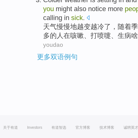
you
might
also
notice
more
peo
calling in
sick
.
天气
慢慢地越
变
越
冷
了，
随着
季
多
的
人
在
咳嗽
、打喷嚏、生病啥
youdao
更多双语例句
关于有道
Investors
有道智选
官方博客
技术博客
诚聘英