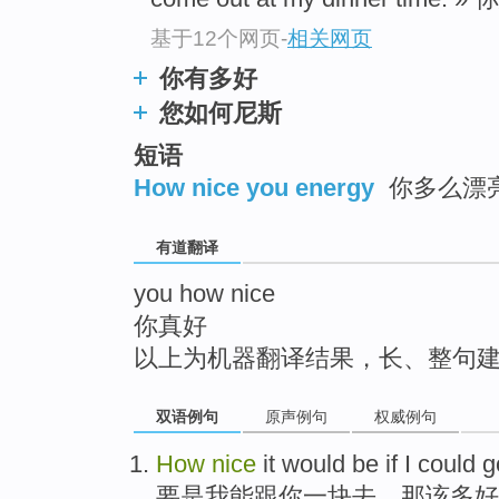
top
基于12个网页
-
相关网页
你有多好
您如何尼斯
短语
How nice you energy
你多么漂
有道翻译
you how nice
你真好
以上为机器翻译结果，长、整句
双语例句
原声例句
权威例句
How
nice
it
would be if
I
could
g
要是
我
能
跟
你
一
块去
，
那
该
多
好