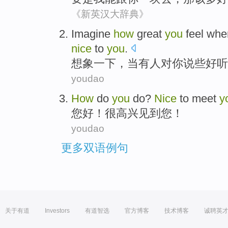
《新英汉大辞典》
Imagine
how
great
you
feel
whe
nice
to
you
.
想象一下
，
当
有人
对
你
说
些
好听
youdao
How
do
you
do
?
Nice
to
meet
y
您好
！很
高兴
见到
您
！
youdao
更多双语例句
关于有道
Investors
有道智选
官方博客
技术博客
诚聘英