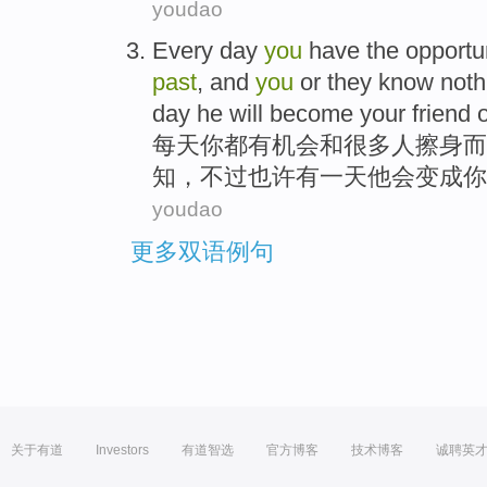
youdao
Every day
you
have
the
opportu
past
,
and
you
or
they
know noth
day
he
will
become
your
friend
每天
你
都
有
机会
和
很多
人
擦
身而
知，
不过
也许
有
一
天
他
会
变成
你
youdao
更多双语例句
关于有道
Investors
有道智选
官方博客
技术博客
诚聘英