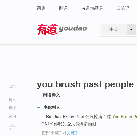
词典
翻译
有道精品课
云笔记
中英
有道 - 网易旗下搜索
you brush past people
目录
网络释义
释义
也你别人
翻译
例句
... But Just Brush Past 但只擦肩而过
You Brush P
ONLY 你我的爱只能擦肩而过 ...
基于1个网页
-
相关网页
go