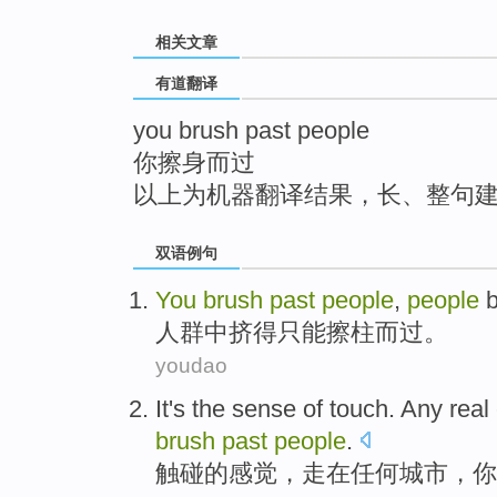
top
相关文章
有道翻译
you brush past people
你擦身而过
以上为机器翻译结果，长、整句
双语例句
You
brush
past
people
,
people
人群
中挤
得只能
擦
柱而过。
youdao
It
's
the
sense
of
touch
.
Any real
brush
past
people
.
触碰
的
感觉
，
走在
任何
城市
，
你