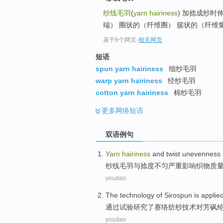
纱线毛羽
(
yarn hairiness
) 加捻成纱时
端） 圈状的（纤维圈） 簇状的（纤维集
基于8个网页
-
相关网页
短语
spun yarn hairiness
细纱毛羽
warp yarn hairiness
经纱毛羽
cotton yarn hairiness
棉纱毛羽
更多
网络短语
双语例句
Yarn
hairiness
and
twist
unevenness
纱线
毛羽
与
捻度
不匀
严重
影响
织物
质
youdao
The
technology
of
Sirospun
is applie
通过试验
研究
了
赛络
纺纱
技术
对芳砜
youdao