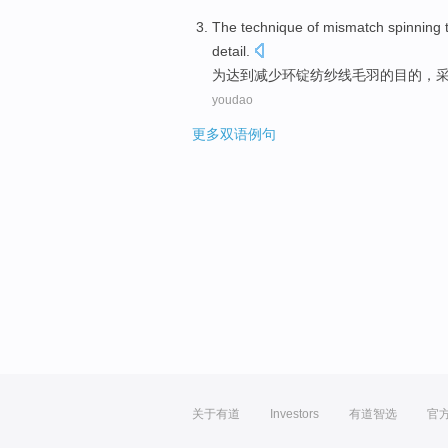
The technique
of
mismatch
spinning
detail.
为达到
减少
环
锭
纺纱
线
毛羽
的目的，
youdao
更多双语例句
关于有道
Investors
有道智选
官