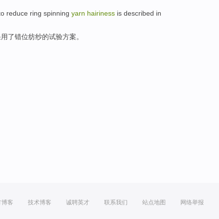
to
reduce
ring
spinning
yarn
hairiness
is
described in
采用了
错位
纺纱
的
试验方案。
方博客
技术博客
诚聘英才
联系我们
站点地图
网络举报