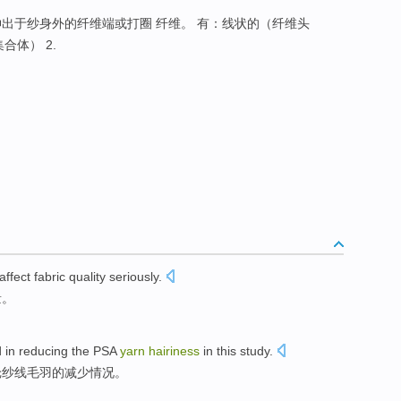
伸出于纱身外的纤维端或打圈 纤维。 有：线状的（纤维头
合体） 2.
affect
fabric
quality
seriously
.
量
。
d in
reducing
the
PSA
yarn
hairiness
in this
study
.
纶
纱线
毛羽
的
减少
情况。