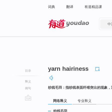
词典
翻译
有道精品课
中
有道 - 网易旗下搜索
yarn hairiness
目录
释义
纱线毛羽：指纱线表面纤维突出的现象，
例句
网络释义
专业释义
go
top
纱线毛羽