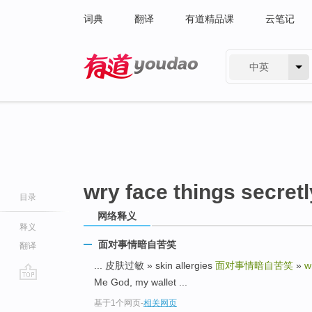
词典
翻译
有道精品课
云笔记
中英
有道 - 网易旗下搜索
wry face things secretl
目录
网络释义
释义
面对事情暗自苦笑
翻译
... 皮肤过敏 » skin allergies
面对事情暗自苦笑
»
w
Me God, my wallet ...
go
基于1个网页
-
相关网页
top