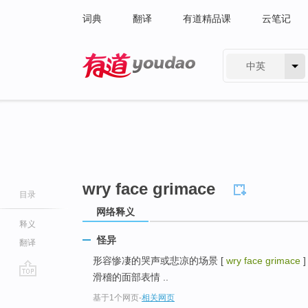
词典
翻译
有道精品课
云笔记
中英
有道 - 网易旗下搜索
wry face grimace
目录
网络释义
释义
怪异
翻译
形容惨凄的哭声或悲凉的场景 [
wry face grimace
滑稽的面部表情 ..
go
基于1个网页
-
相关网页
top