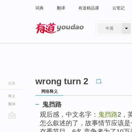
词典
翻译
有道精品课
云笔记
中英
有道 - 网易旗下搜索
wrong turn 2
目录
网络释义
释义
鬼挡路
翻译
观后感，中文名字：
鬼挡路
2，
怎么叙述的了，故事情节应该是
go
top
存秀节目，6名 竞争者为了10