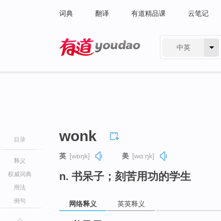
词典
翻译
有道精品课
云笔记
中英
有道 - 网易旗下搜索
wonk
目录
英
[wɒŋk]
美
[wɑːŋk]
释义
n. 书呆子；刻苦用功的学生
权威词典
用法
例句
网络释义
英英释义