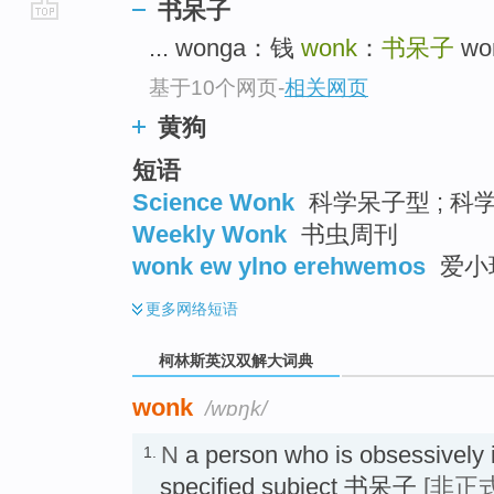
书呆子
go
... wonga：钱
wonk
：
书呆子
wo
top
基于10个网页
-
相关网页
黄狗
短语
Science Wonk
科学呆子型 ; 科
Weekly Wonk
书虫周刊
wonk ew ylno erehwemos
爱小
更多
网络短语
柯林斯英汉双解大词典
wonk
/wɒŋk/
N
a person who is obsessively i
1.
specified subject 书呆子
[非正式