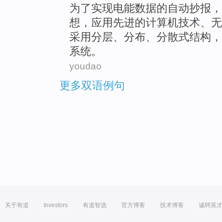
为了
实现
电能
数据
的
自动
抄报，
想，应用先进的
计算机
技术、
无
采用
分层、分布、分散式结构，
系统
。
youdao
更多双语例句
关于有道
Investors
有道智选
官方博客
技术博客
诚聘英