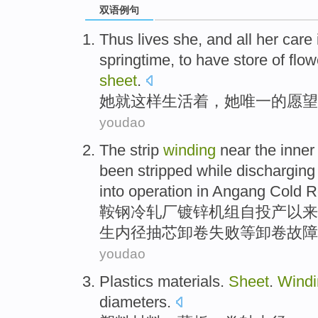
双语例句
Thus
lives
she
, and all
her
care
springtime
, to have store
of
flow
sheet
.
她
就这样
生活
着，
她
唯一
的
愿望
youdao
The strip
winding
near the inne
been
stripped
while
discharging
into operation
in
Angang
Cold
R
鞍钢
冷轧厂
镀锌
机组自投产
以来
生内径抽
芯
卸
卷
失败等卸卷故障
youdao
Plastics
materials
.
Sheet
.
Windi
diameters.