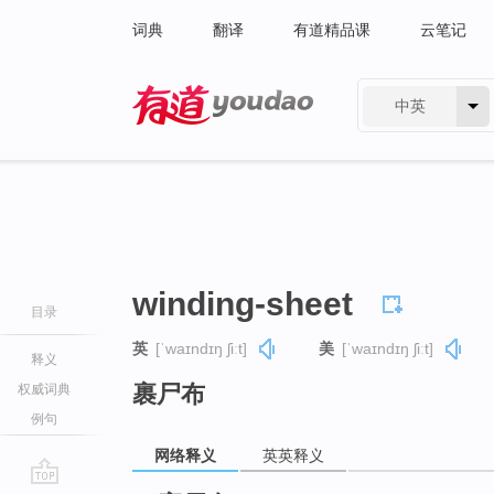
词典
翻译
有道精品课
云笔记
中英
有道 - 网易旗下搜索
winding-sheet
目录
英
[ˈwaɪndɪŋ ʃiːt]
美
[ˈwaɪndɪŋ ʃiːt]
释义
裹尸布
权威词典
例句
网络释义
英英释义