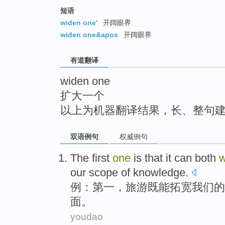
top
短语
widen one'
开阔眼界
widen one&apos
开阔眼界
有道翻译
widen one
扩大一个
以上为机器翻译结果，长、整句
双语例句
权威例句
The first
one
is that it
can
both
w
our scope
of
knowledge
.
例：
第一
，旅游
既
能
拓宽
我们
的
面
。
youdao