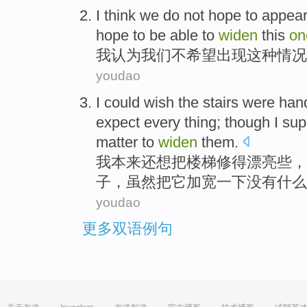
I
think
we
do not
hope
to
appea
hope
to be able to
widen
this
on
我
认为
我们
不
希望
出现
这种
情况
youdao
I
could
wish
the
stairs
were ha
expect
every thing;
though
I su
matter to
widen
them.
我
本来还
想
把
楼梯
修
得
漂亮些，
子，
虽然
把
它
加宽一下
没有什么
youdao
更多双语例句