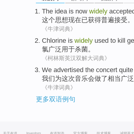
The
idea
is now
widely
accepte
这个
思想
现在
已获得普遍
接受
。
《牛津词典》
Chlorine
is
widely
used to
kill 
氯
广泛
用于
杀菌
。
《柯林斯英汉双解大词典》
We
advertised
the
concert
quite
我们
为这次
音乐会
做了
相当
广泛
《牛津词典》
更多双语例句
关于有道
Investors
有道智选
官方博客
技术博客
诚聘英