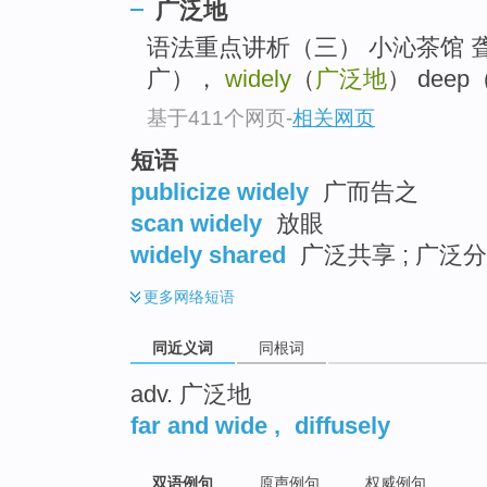
广泛地
top
语法重点讲析（三） 小沁茶馆 聋人在线 
广），
widely
（
广泛地
） deep
基于411个网页
-
相关网页
短语
publicize widely
广而告之
scan widely
放眼
widely shared
广泛共享 ; 广泛
更多
网络短语
同近义词
同根词
adv. 广泛地
far and wide
,
diffusely
双语例句
原声例句
权威例句