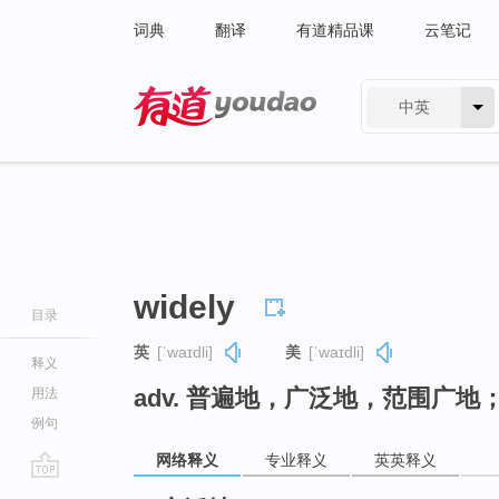
词典
翻译
有道精品课
云笔记
中英
有道 - 网易旗下搜索
widely
目录
英
[ˈwaɪdli]
美
[ˈwaɪdli]
释义
adv. 普遍地，广泛地，范围广地
用法
例句
网络释义
专业释义
英英释义
go