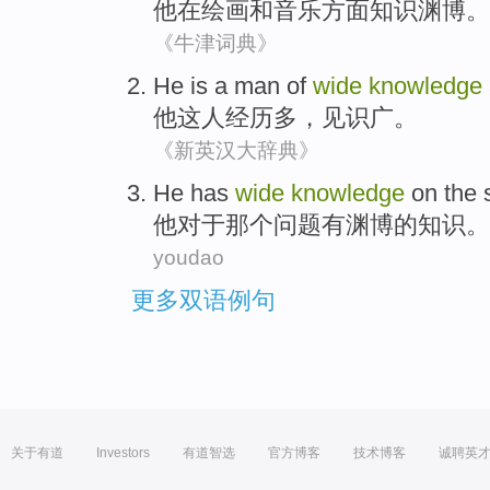
他
在
绘画
和音乐方面知识
渊博
。
《牛津词典》
He
is a
man
of
wide
knowledge
他
这
人
经历
多，
见识
广
。
《新英汉大辞典》
He
has
wide
knowledge
on
the 
他
对于
那个
问题
有
渊博
的
知识
。
youdao
更多双语例句
关于有道
Investors
有道智选
官方博客
技术博客
诚聘英