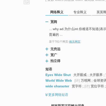
go
网络释义
专业释义
英英
top
宽阔
... why ad.为什么int.你难道不知道
普遍的 ...
基于781个网页
-
相关网页
无穷远
宽广
拍立得
短语
Eyes Wide Shut
大开眼戒 ; 大开眼界 ;
World Wide Web
[计]
万维网 ; 全球资讯
wide character
宽字符 ;
[计]
宽位字符 ;
更多
网络短语
柯林斯英汉双解大词典