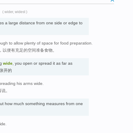
( wider, widest )
 a large distance from one side or edge to
ugh to allow plenty of space for food preparation.
，以便有充足的空间准备食物。
ng
wide
, you open or spread it as far as
 完全张开的
preading his arms wide.
着说。
bout how much something measures from one
ide.