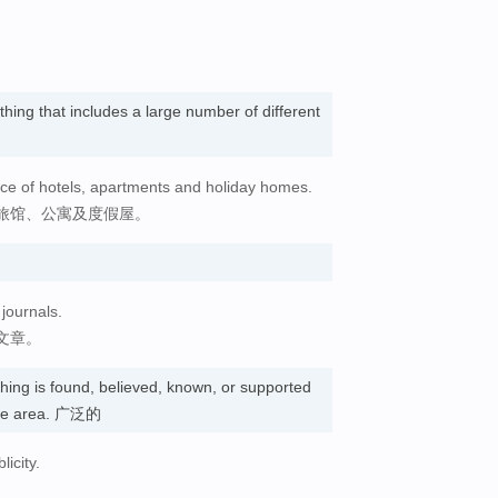
hing that includes a large number of different
ice of hotels, apartments and holiday homes.
旅馆、公寓及度假屋。
 journals.
文章。
hing is found, believed, known, or supported
rge area. 广泛的
icity.