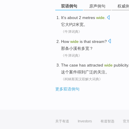
双语例句
原声例句
权威
It
's about
2
metres
wide
.
它
大约
2
米
宽
。
《牛津词典》
How
wide
is
that stream
?
那条
小溪
有多
宽
？
《牛津词典》
The
case
has attracted
wide
publicity
这个
案件
得到
广泛的关注。
《柯林斯英汉双解大词典》
更多双语例句
关于有道
Investors
有道智选
官