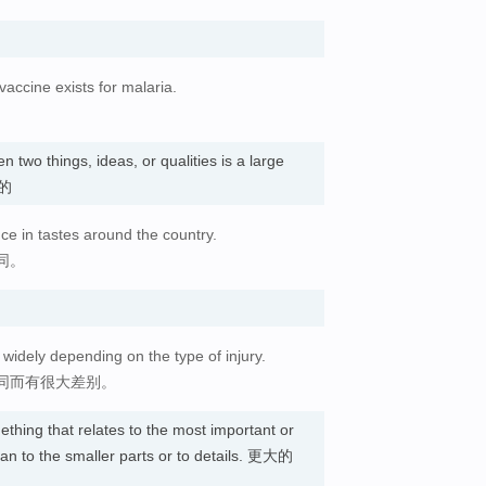
accine exists for malaria.
。
 two things, ideas, or qualities is a large
大的
e in tastes around the country.
同。
idely depending on the type of injury.
同而有很大差别。
thing that relates to the most important or
than to the smaller parts or to details. 更大的