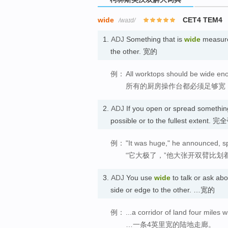
wide
CET4 TEM4
/waɪd/
1.
ADJ
Something that is
wide
measures
the other. 宽的
例：
All worktops should be wide eno
所有的厨房操作台都必须足够宽
2.
ADJ
If you open or spread somethi
possible or to the fullest extent.
例：
"It was huge," he announced, s
“它大极了，”他大张开双臂比划
3.
ADJ
You use
wide
to talk or ask a
side or edge to the other. …宽的
例：
...a corridor of land four miles w
…一条4英里宽的陆地走廊。