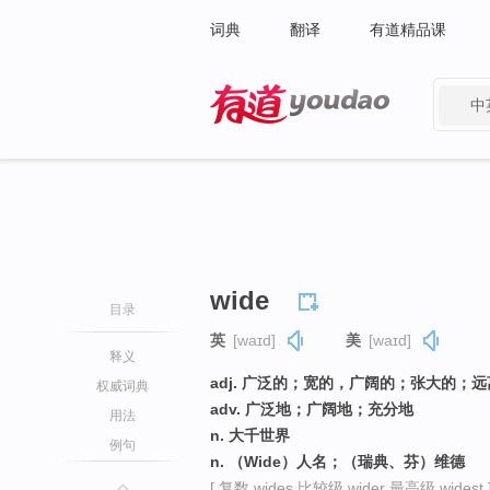
词典
翻译
有道精品课
中
有道 - 网易旗下搜索
wide
目录
英
[waɪd]
美
[waɪd]
释义
adj. 广泛的；宽的，广阔的；张大的；
权威词典
adv. 广泛地；广阔地；充分地
用法
n. 大千世界
例句
n. （Wide）人名；（瑞典、芬）维德
[ 复数 wides 比较级 wider 最高级 widest 