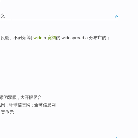
释义
(表示反驳、不耐烦等)
wide
a.
宽阔
的 widespread a.分布广的；
 紧闭双眼 ; 大开眼界台
网 ; 环球信息网 ; 全球信息网
 宽位元