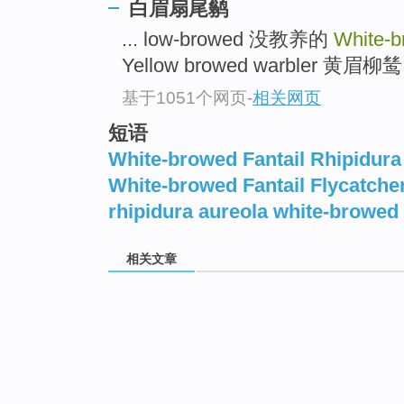
白眉扇尾鹟
... low-browed 没教养的
White-b
Yellow browed warbler 黄眉柳鸶 .
基于1051个网页
-
相关网页
短语
White-browed Fantail Rhipidura
White-browed Fantail Flycatche
rhipidura aureola white-browed f
相关文章