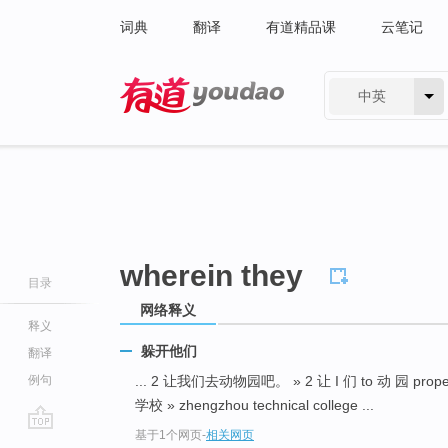
词典
翻译
有道精品课
云笔记
中英
有道 - 网易旗下搜索
wherein they
目录
网络释义
释义
躲开他们
翻译
例句
... 2 让我们去动物园吧。 » 2 让 I 们 to 动 园 prope
学校 » zhengzhou technical college ...
基于1个网页
-
相关网页
go