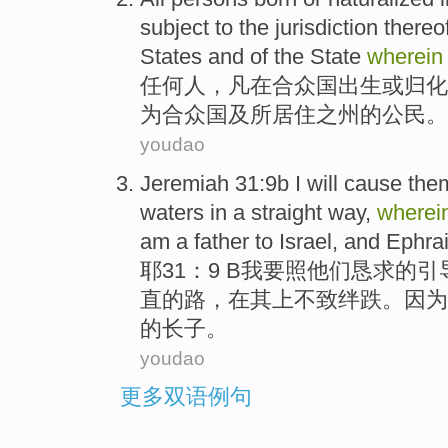
subject to
the
jurisdiction thereo
States
and
of the
State
wherei
任何人，凡
在
合众国
出生
或
归化
为
合众国
及
所
居住之
州
的
公民
。
youdao
Jeremiah
31:9b
I
will
cause
the
waters in a
straight
way
,
wherei
am a
father
to
Israel
,
and Ephra
耶
31：9 B
我
要照
他们
恳求
的
引
直
的
路
，在其上
不致
绊跌。
因为
的长子。
youdao
更多双语例句