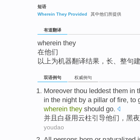
top
短语
Wherein They Provided
其中他们所提供
有道翻译
wherein they
在他们
以上为机器翻译结果，长、整句
双语例句
权威例句
Moreover
thou leddest
them
in
t
in the
night
by
a
pillar
of fire, to
wherein
they
should
go.
并且
白昼
用
云柱
引导
他们
，
黑夜
youdao
All persons
born
or
naturalized