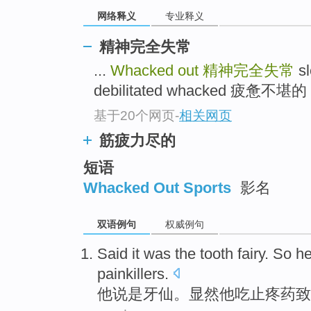
网络释义
专业释义
精神完全失常
...
Whacked out
精神完全失常
s
debilitated whacked 疲惫不堪的 .
基于20个网页
-
相关网页
筋疲力尽的
短语
Whacked Out Sports
影名
双语例句
权威例句
Said it was
the tooth
fairy
. So
h
painkillers.
他
说是
牙
仙
。
显然
他吃
止疼药致