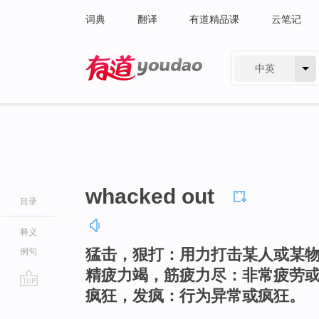
词典
翻译
有道精品课
云笔记
中英
有道 - 网易旗下搜索
whacked out
目录
释义
猛击，狠打：用力打击某人或某
例句
精疲力竭，筋疲力尽：非常疲劳
疯狂，发疯：行为异常或疯狂。
go
top