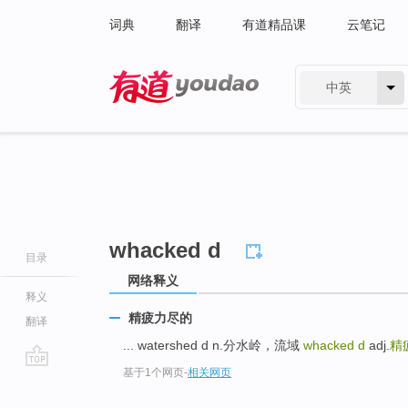
词典
翻译
有道精品课
云笔记
中英
有道 - 网易旗下搜索
whacked d
目录
网络释义
释义
精疲力尽的
翻译
... watershed d n.分水岭，流域
whacked d
adj.
精
基于1个网页
-
相关网页
go
top