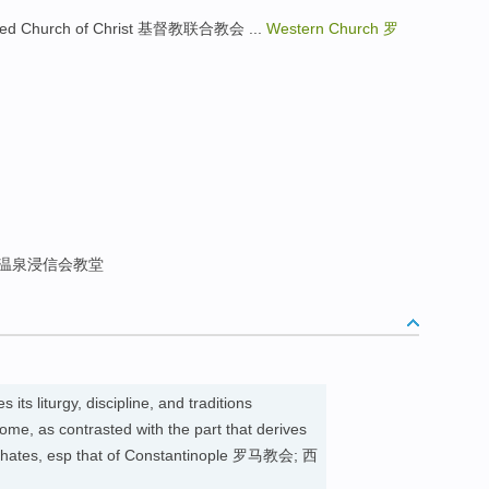
ited Church of Christ 基督教联合教会 ...
Western Church
罗
温泉浸信会教堂
its liturgy, discipline, and traditions
Rome, as contrasted with the part that derives
archates, esp that of Constantinople 罗马教会; 西