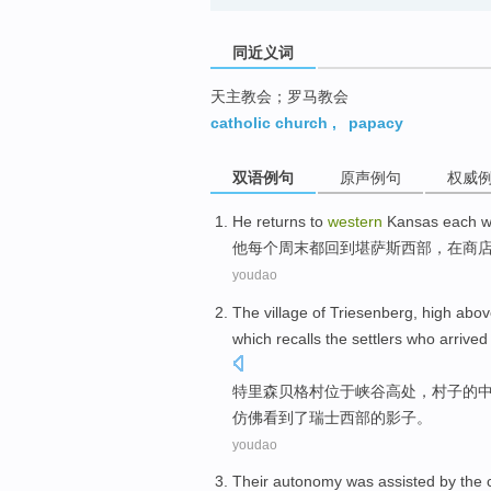
同近义词
天主教会；罗马教会
catholic church
,
papacy
双语例句
原声例句
权威
He
returns to
western
Kansas
each
w
他
每个
周末都
回到
堪萨斯
西部
，
在
商
youdao
The
village
of Triesenberg
, high abo
which
recalls the
settlers who
arrived
特里森贝格
村
位于
峡谷高处
，村子
的
仿佛看到了
瑞士
西部
的影子。
youdao
Their
autonomy
was
assisted
by the
c