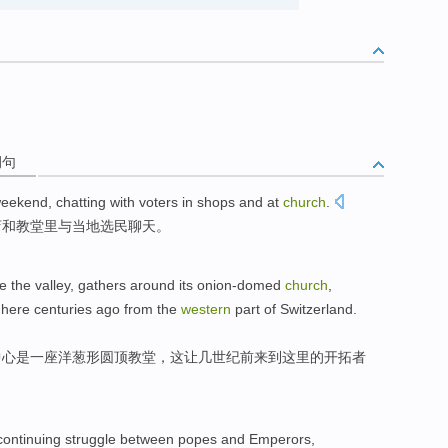
例句
eekend
,
chatting
with
voters
in
shops
and
at
church
.
店
和
教堂
里
与
当地选民
聊天
。
ve the
valley
, gathers around its onion-domed
church
,
here
centuries
ago from
the
western
part
of
Switzerland
.
中心是一座洋葱形圆顶
教堂
，
这
让
几世纪
前来
到
这里
的
开拓者
ontinuing
struggle between popes
and
Emperors
,