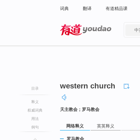
词典
翻译
有道精品课
中
有道 - 网易旗下搜索
western church
目录
释义
天主教会；罗马教会
权威词典
用法
网络释义
英英释义
例句
罗马教会