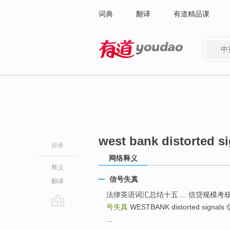
词典
翻译
有道精品课
中
有道 - 网易旗下搜索
west bank distorted s
目录
网络释义
释义
信号失真
翻译
法律英语词汇总结十五 ... 信贷规模考核 WESTBAN
号失真
WESTBANK distorted signal
go
...
top