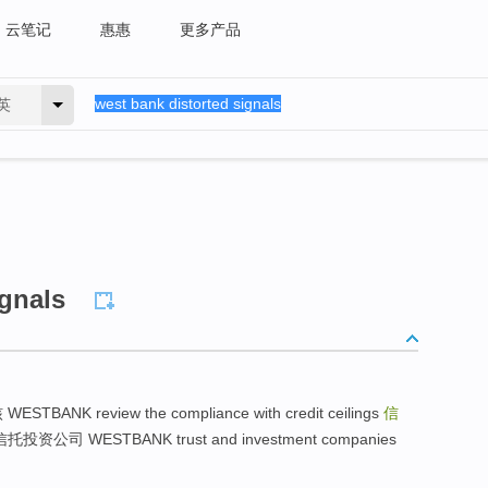
云笔记
惠惠
更多产品
英
ignals
K review the compliance with credit ceilings
信
s 信托投资公司 WESTBANK trust and investment companies