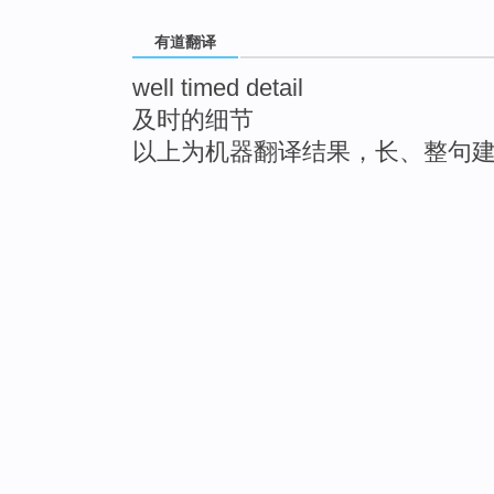
有道翻译
well timed detail
及时的细节
以上为机器翻译结果，长、整句