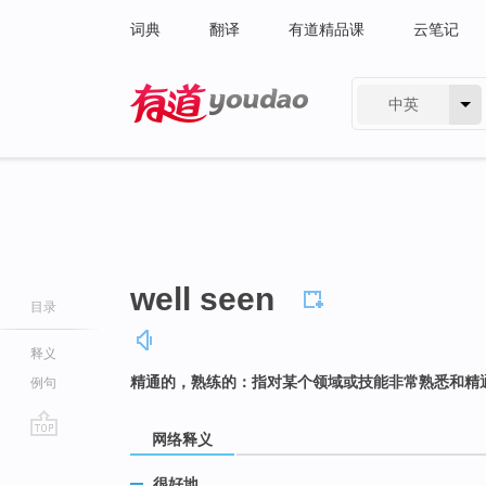
词典
翻译
有道精品课
云笔记
中英
有道 - 网易旗下搜索
well seen
目录
释义
精通的，熟练的：指对某个领域或技能非常熟悉和精
例句
网络释义
go
top
很好地