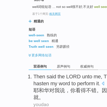
well词组短语 ... not so well很不好;不太好
well see
基于1个网页
-
相关网页
精通的
短语
well-seen
熟练的
be well seen
精通
Truth well seen
另辟蹊径
更多
网络短语
双语例句
原声例句
权威例句
Then
said
the
LORD
unto
me
,
T
hasten
my
word
to perform it.
耶和华
对
我
说
，
你
看
得不错
。
因
就。
youdao