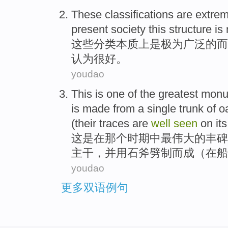
These
classifications
are
extrem
present
society
this
structure
is 
这些
分类
本质
上
是
极为
广泛
的
而
认为
很
好
。
youdao
This
is
one of
the greatest
monu
is
made
from a single trunk
of
o
(their
traces
are
well
seen
on
it
这
是
在
那个
时期
中
最
伟大
的
丰碑
主干
，并用
石
斧劈
制而成（在船
youdao
更多双语例句