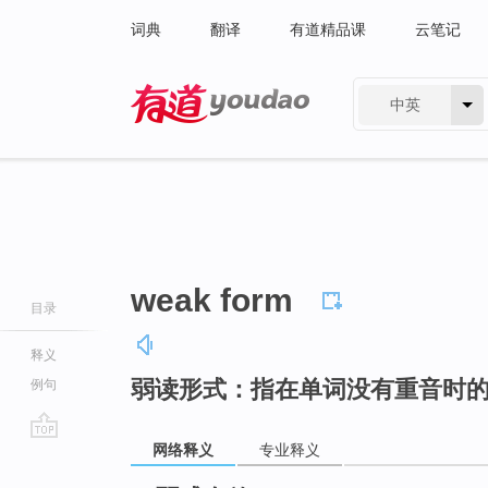
词典
翻译
有道精品课
云笔记
中英
有道 - 网易旗下搜索
weak form
目录
释义
弱读形式：指在单词没有重音时
例句
网络释义
专业释义
go
top