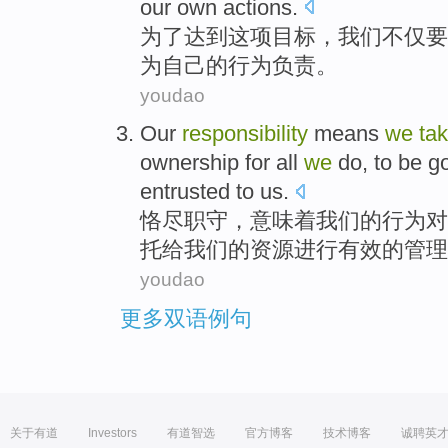
our own
actions
.
为了
达到
这项
目标
，
我们
不仅
要
为
自己
的
行为
负责
。
youdao
Our
responsibility
means
we
ta
ownership
for
all
we
do, to be 
entrusted
to
us
.
恪尽
职守，
意味着
我们
的行为
对
托
给我们的
资源
进行有效
的
管理
youdao
更多双语例句
关于有道
Investors
有道智选
官方博客
技术博客
诚聘英