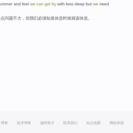
ummer
and feel
we
can
get
by
with
less
sleep
but
we
need
睡
点问题
不大
，
但
我们
必须
知道
休息
时候
就该休息。
方博客
技术博客
诚聘英才
联系我们
站点地图
网络举报