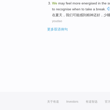
We
may
feel
more
energised
in
the
s
to
recognise
when
to take a
break
.
在
夏天
，
我们
可能
感到
精神还好，
少
youdao
更多双语例句
关于有道
Investors
有道智选
官