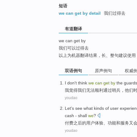
top
短语
we can get by detail
我们过得去
有道翻译
we can get by
我们可以过得去
以上为机器翻译结果，长、整句建议使用
双语例句
原声例句
权威
I
don't think
we
can
get
by
the
guard
我
觉得
我们
无法
顺利
通过
哨兵
，
他们
youdao
Let's see
what
kinds
of
user
experien
cash
- shall
we
?
付费之后
的
用户
体验
、
功能
和
服务
又
youdao