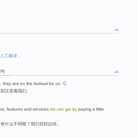
人工翻译
。
例句
s
;
they
are on the
lookout
for
us
.
时刻注意
着我们。
ce
,
features
and
services
we
can
get
by
paying
a little
会
有
什么
不同
呢？
我们
拭目以待
。