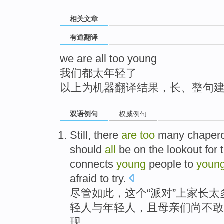
top
相关文章
有道翻译
we are all too young
我们都太年轻了
以上为机器翻译结果，长、整句
双语例句
权威例句
Still
, there
are
too
many
chaper
should
all
be on the
lookout
for 
connects
young
people to
youn
afraid to
try
.
尽管如此
，
这个
“
派对
”上
家长
太
轻人
与年轻人，且
母亲
们
尚
不敢
现。