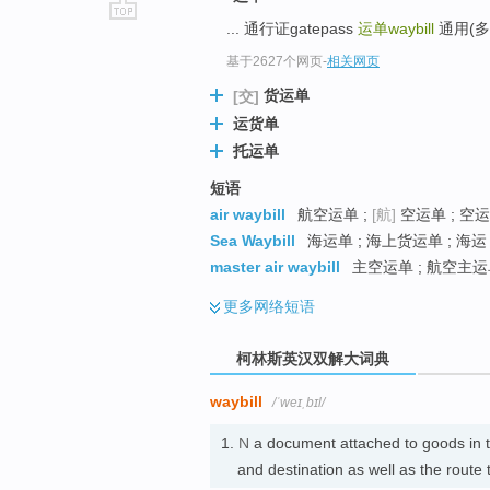
... 通行证gatepass
运单waybill
通用(多用)
go
top
基于2627个网页
-
相关网页
货运单
[交]
运货单
托运单
短语
air waybill
航空运单 ;
[航]
空运单 ; 空运
Sea Waybill
海运单 ; 海上货运单 ; 海运
master air waybill
主空运单 ; 航空主运
更多
网络短语
柯林斯英汉双解大词典
waybill
/ˈweɪˌbɪl/
1.
N
a document attached to goods in tra
and destination as well as the rout