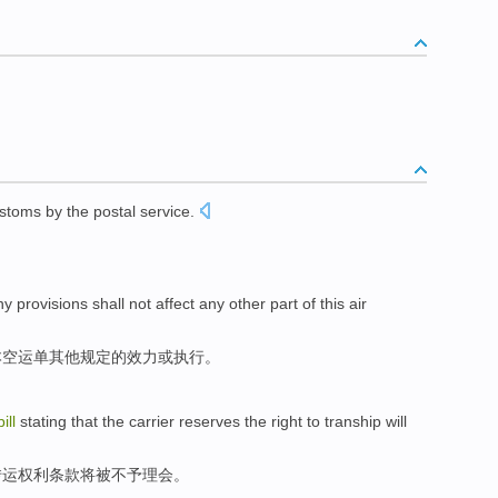
stoms by the
postal
service.
ny
provisions
shall
not affect any
other
part
of
this air
本
空运单
其他
规定的效力或执行。
ill
stating
that
the carrier
reserves
the right to
tranship
will
转运权利条款
将
被
不予理会。