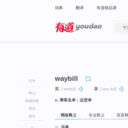
词典
翻译
有道精品课
中
有道 - 网易旗下搜索
waybill
目录
英
[ˈweɪbɪl]
美
[ˈweɪˌbɪl]
释义
n. 乘客名单；运货单
权威词典
用法
网络释义
专业释义
英英
例句
运单