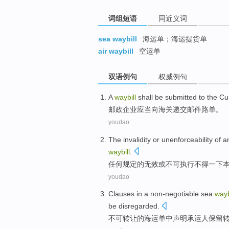
词组短语
同近义词
sea waybill
海运单；海运提货单
air waybill
空运单
双语例句
权威例句
A
waybill
shall be
submitted to the
Cu
邮政
企业
应当
向
海关
递交邮件路单。
youdao
The
invalidity
or
unenforceability
of
a
waybill
.
任何
规定
的
无效
或
不可执行
不得
一
下
youdao
Clauses
in a
non-negotiable sea
wayb
be
disregarded
.
不可
转让
的
海运单中声明
承运人
保留