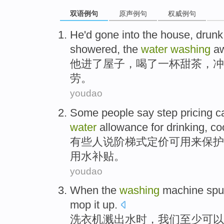
双语例句
原声例句
权威例句
He
'd gone
into
the
house
,
drunk
showered
, the
water
washing
a
他
进
了
屋子
，
喝了
一杯
甜
茶
，
冲
劳。
youdao
Some
people
say
step
pricing
c
water
allowance
for
drinking
,
co
有些
人
说
阶梯式
定价
可用
来
保护
用水
补贴
。
youdao
When
the
washing
machine
spu
mop it up
.
洗衣机
溅
出水
时
，
我们
至少
可以