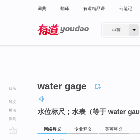
词典
翻译
有道精品课
云笔记
中英
有道 - 网易旗下搜索
water gage
目录
释义
水位标尺；水表（等于 water gau
用法
例句
网络释义
专业释义
英英释义
go