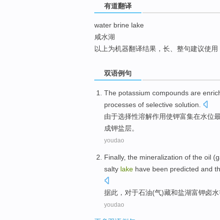
有道翻译
top
water brine lake
咸水湖
以上为机器翻译结果，长、整句建议使用
双语例句
The
potassium
compounds
are enric
processes
of
selective
solution
.
由于
选择性
溶解作用使
钾
富集
在
水位
成钾盐层。
youdao
Finally
,
the mineralization
of the
oil
(
g
salty
lake
have been predicted
and
t
据此
，
对于
石油
(
气
)藏
和
盐湖
富钾
卤水
youdao