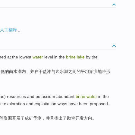
人工翻译
。
hed
at
the lowest
water
level
in
the
brine
lake
by
the
最低
的
卤水
湖
内，并
在
干盐滩
与
卤水湖之间
的
平坦
湖滨地带
形
as
)
resources
and
potassium
abundant
brine
water
in
the
he
exploration
and exploitation
ways
have been proposed.
等
资源
开展了成矿予测，
并且
指出
了
勘查
开发方向。