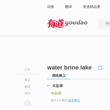
词典
翻译
有道精品课
中
有道 - 网易旗下搜索
water brine lake
目录
网络释义
释义
水盐湖
翻译
水盐湖
例句
基于1个网页
-
相关网页
go