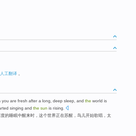
人工翻译
。
n
you
are fresh after
a
long
,
deep
sleep
, and
the
world
is
arted
singing
and
the
sun
is
rising
.
深度
的
睡眠
中
醒来
时，
这个
世界
正在苏醒，
鸟儿
开始
歌唱
，
太