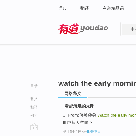
词典
翻译
有道精品课
中
有道 - 网易旗下搜索
watch the early morni
目录
网络释义
释义
看那清晨的太阳
翻译
... From:落英朵朵
Watch the early mo
例句
血般从天空倾下 ...
基于94个网页
-
相关网页
go