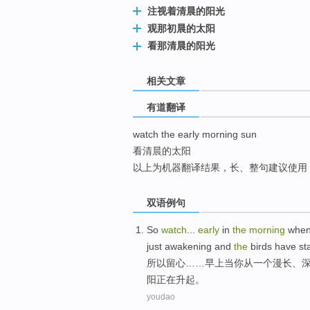
注视着清晨的阳光
top
观那初晨的太阳
看那清晨的阳光
相关文章
有道翻译
watch the early morning sun
看清晨的太阳
以上为机器翻译结果，长、整句建议使用
双语例句
So
watch
...
early
in
the
morning
whe
just
awakening
and
the
birds
have st
所以
留心
……
早上
当
你
从
一个
漫长
、
阳
正在升起
。
youdao