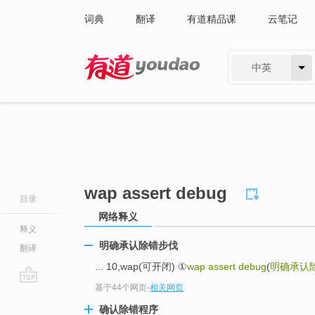
词典
翻译
有道精品课
云笔记
中英
有道 - 网易旗下搜索
wap assert debug
目录
网络释义
释义
明确承认除错步伐
翻译
... 10,wap(可开闭) ①
wap assert debug
(
明确承认
基于44个网页
-
相关网页
go
top
确认除错程序